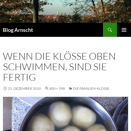
Zum
Inhalt
springen
Suchen
Blog Arnscht
PRIMÄR
MENÜ
WENN DIE KLÖSSE OBEN S
CHWIMMEN, SIND SIE F
ERTIG
25. DEZEMBER 2010
800 × 598
DIE FAMILIEN-KLÖSSE