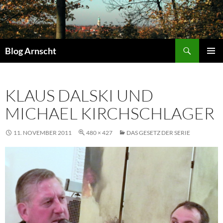
Zum
Inhalt
springen
Suchen
Blog Arnscht
PRIMÄR
MENÜ
KLAUS DALSKI UND
MICHAEL KIRCHSCHLAGER
11. NOVEMBER 2011
480 × 427
DAS GESETZ DER SERIE