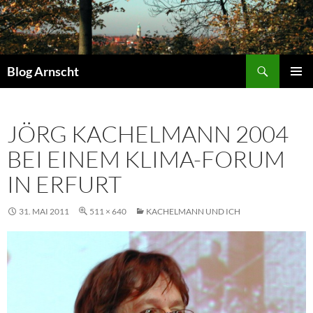
Zum
Inhalt
springen
Suchen
Blog Arnscht
PRIMÄR
MENÜ
JÖRG KACHELMANN 2004
BEI EINEM KLIMA-FORUM
IN ERFURT
31. MAI 2011
511 × 640
KACHELMANN UND ICH