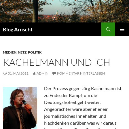
Zum
Inhalt
springen
Suchen
Blog Arnscht
PRIMÄR
MENÜ
MEDIEN
,
NETZ
,
POLITIK
KACHELMANN UND ICH
31. MAI 2011
ADMIN
KOMMENTAR HINTERLASSEN
Der Prozess gegen Jörg Kachelmann ist
zu Ende, der Kampf um die
Deutungshoheit geht weiter.
Angebrachter wäre aber eher ein
journalistisches Innehalten und
Nachdenken darüber, was wir daraus