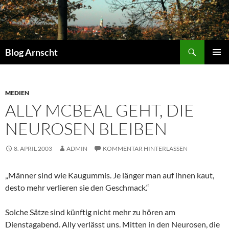
Zum
Inhalt
springen
Suchen
Blog Arnscht
PRIMÄR
MENÜ
MEDIEN
ALLY MCBEAL GEHT, DIE
NEUROSEN BLEIBEN
8. APRIL 2003
ADMIN
KOMMENTAR HINTERLASSEN
„Männer sind wie Kaugummis. Je länger man auf ihnen kaut,
desto mehr verlieren sie den Geschmack.“
Solche Sätze sind künftig nicht mehr zu hören am
Dienstagabend. Ally verlässt uns. Mitten in den Neurosen, die