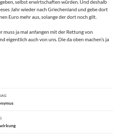
sgeben, selbst erwirtschaften würden. Und deshalb
dieses Jahr wieder nach Griechenland und gebe dort
nen Euro mehr aus, solange der dort noch gilt.
r muss ja mal anfangen mit der Rettung von
d eigentlich auch von uns. Die da oben machen’s ja
avigation
RAG
ronymus
G
nwirkung