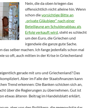
Nein, die da oben kriegen das
offensichtlich nicht alleine hin. Wenn
schon die
vorsichtige Bitte an
„private Gläubiger“ nach einer
Beteiligung am Schuldenabbau als
Erfolg verkauft wird
, steht es schlecht
um den Euro, die Griechen und
irgendwie die ganze gute Sache.
n das selber machen. Ich fange jedenfalls schon mal
ie so oft, auch mitten in der Krise in Griechenland
 eigentlich gerade mit uns und Griechenland? Das
kompliziert. Aber im Falle der Staatsfinanzen kann
chen Trend erkennen: Die Banken schicken sich an,
acht über die Regierungen zu übernehmen. Gut ist
on etwas älteren Beitrag im Handelsblatt erklärt.
arum, aber von den Politikern, die gegenwärtig das