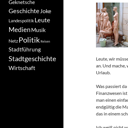
Geknetsche
Geschichte
Joke
Leute
Landespolitik
Medien
Musik
Politik
Netz
Reisen
Stadtführung
Stadtgeschichte
Leute, wir müsse
an. Und mache, w
Wirtschaft
Urlaub.
Was passiert da
Finanzwesen ist 
man einen einfa
endgültig die M
das in einem sch
Ich weiß nicht w