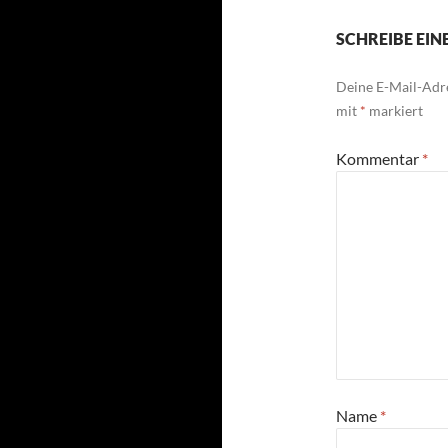
SCHREIBE EI
Deine E-Mail-Adre
mit
*
markiert
Kommentar
*
Name
*