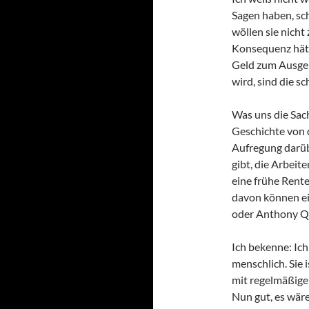
Sagen haben, sc
wöllen sie nicht
Konsequenz hätt
Geld zum Ausgeb
wird, sind die s
Was uns die Sach
Geschichte von d
Aufregung darüb
gibt, die Arbeit
eine frühe Rent
davon können eig
oder Anthony Q
Ich bekenne: Ich
menschlich. Sie 
mit regelmäßig
Nun gut, es wär