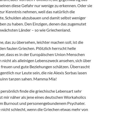
heinen diese Gefahr nur wenige zu erkennen. Oder sie
 zur Kenntnis nehmen, weil das natürlich die
e, Schulden abzubauen und damit selbst weniger
en zu haben. Den Einzigen, denen das zugemutet
chwächsten Länder – so wie Griechenland.
e, das zu übersehen, leichter machen soll, ist die
en faulen Griechen. Plötzlich herrscht helle
er, dass es in der Europäischen Union Menschen
en nicht als alleinigen Lebenszweck ansehen, sich über
e freuen und gute Beziehungen schätzen. Überrascht
entlich nur Leute sein, die nie Alexis Sorbas lasen
uinn tanzen sahen. Mamma Mia!
 persönlich finde die griechische Lebensart sehr
ist mir näher als jene eines deutschen Workaholics
em Burnout und personengebundenem Psychater.
e nicht schlecht, wenn die Griechen etwas mehr von