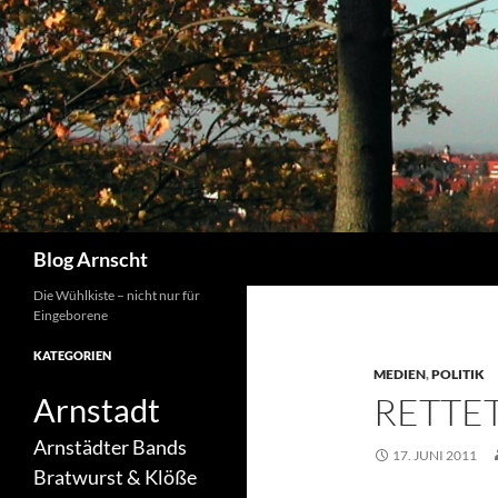
Zum
Inhalt
springen
Suchen
Blog Arnscht
Die Wühlkiste – nicht nur für
Eingeborene
KATEGORIEN
MEDIEN
,
POLITIK
RETTE
Arnstadt
Arnstädter Bands
17. JUNI 2011
Bratwurst & Klöße