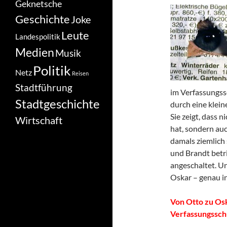
Geknetsche
Geschichte
Joke
Leute
Landespolitik
Medien
Musik
Politik
Netz
Reisen
Stadtführung
im Verfassungss
Stadtgeschichte
durch eine klein
Sie zeigt, dass n
Wirtschaft
hat, sondern au
damals ziemlich
und Brandt betr
angeschaltet. U
Oskar – genau in 
Von Otto zu Osk
Verfassungssch