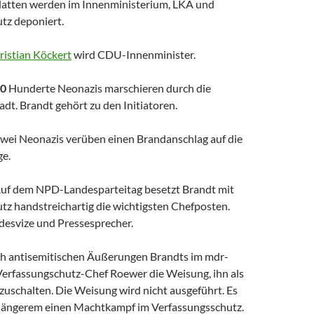
latten werden im Innenministerium, LKA und
tz deponiert.
ristian Köckert
wird CDU-Innenminister.
00
Hunderte Neonazis marschieren durch die
adt. Brandt gehört zu den Initiatoren.
wei Neonazis verüben einen Brandanschlag auf die
ge.
uf dem NPD-Landesparteitag besetzt Brandt mit
z handstreichartig die wichtigsten Chefposten.
desvize und Pressesprecher.
h antisemitischen Äußerungen Brandts im mdr-
Verfassungschutz-Chef Roewer die Weisung, ihn als
bzuschalten. Die Weisung wird nicht ausgeführt. Es
it längerem einen Machtkampf im Verfassungsschutz.