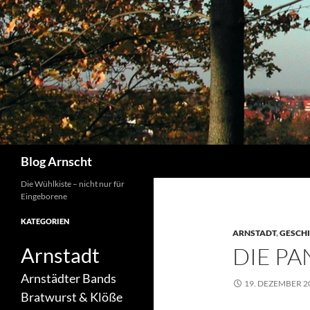
Zum
Inhalt
springen
Suchen
Blog Arnscht
Die Wühlkiste – nicht nur für
Eingeborene
KATEGORIEN
ARNSTADT
,
GESCH
DIE P
Arnstadt
Arnstädter Bands
19. DEZEMBER 2
Bratwurst & Klöße