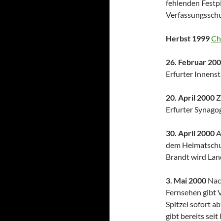
fehlenden Festp
Verfassungsschu
Herbst 1999
Ch
26. Februar 20
Erfurter Innenst
20. April 2000
Z
Erfurter Synago
30. April 2000
A
dem Heimatschut
Brandt wird Lan
3. Mai 2000
Nac
Fernsehen gibt 
Spitzel sofort a
gibt bereits se