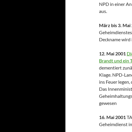
NPD in einer A
aus.
März bis 3. Mai
Geheimdienstes m
Deckname wird i
12. Mai 2001
Di
Brandt und ein 
dementiert zunä
Klage. NPD-Land
ins Feuer legen, 
Das Innenminist
Geheimhaltungsg
gewesen
16. Mai 2001
TA
Geheimdienst in