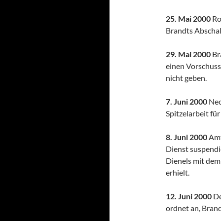
25. Mai 2000
Ro
Brandts Abschal
29. Mai 2000
Br
einen Vorschuss
nicht geben.
7. Juni 2000
Neo
Spitzelarbeit fü
8. Juni 2000
Amt
Dienst suspendie
Dienels mit dem
erhielt.
12. Juni 2000
De
ordnet an, Brandt