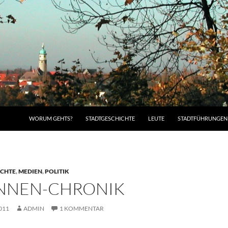
WORUM GEHTS?
STADTGESCHICHTE
LEUTE
STADTFÜHRUNGEN
ICHTE
,
MEDIEN
,
POLITIK
ANNEN-CHRONIK
011
ADMIN
1 KOMMENTAR