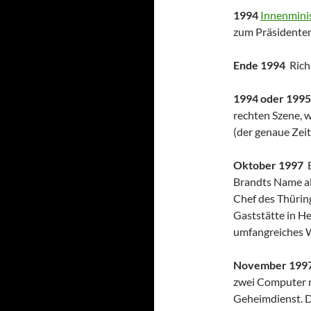
1994
Innenmini
zum Präsidenten
Ende 1994
Rich
1994 oder 199
rechten Szene,
(der genaue Zeit
Oktober 1997
B
Brandts Name als 
Chef des Thüring
Gaststätte in He
umfangreiches W
November 199
zwei Computer 
Geheimdienst. D