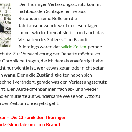
Der Thüringer Verfassungsschutz kommt
nicht aus den Schlagzeilen heraus.
Besonders seine Rolle um die
Jahrtausendwende wird in diesen Tagen
immer wieder thematisiert – und auch das
Verhalten des Spitzels Tino Brandt.
Allerdings waren das
wilde Zeiten
, gerade
chutz. Zur Versachlichung der Debatte möchte ich
e Chronik beitragen, die ich damals angefertigt habe.
icht nur wichtig ist,
wer
etwas getan oder nicht getan
ch
wann
. Denn die Zuständigkeiten haben sich
 schnell verändert, gerade was den Verfassungsschutz
ifft. Der wurde offenbar mehrfach ab- und wieder
nd er mutierte auf wundersame Weise von Otto zu
der Zeit, um die es jetzt geht.
ar – Die Chronik der Thüringer
utz-Skandale um Tino Brandt