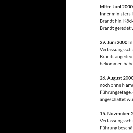
Mitte Juni 2000
Innenministers 
Brandt hin. Köck
Brandt geredet 
29. Juni 2000
In
Verfassungsschu
Brandt angedeute
bekommen habe
26. August 200
noch ohne Namen
Führungsetage, 
angeschaltet wu
15. November 
Verfassungsschut
Führung beschäf