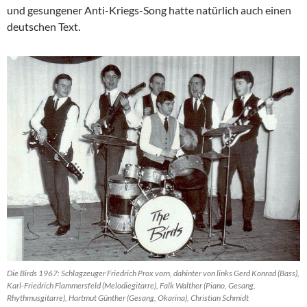
und gesungener Anti-Kriegs-Song hatte natürlich auch einen
deutschen Text.
Die Birds 1967: Schlagzeuger Friedrich Prox vorn, dahinter von links Gerd Konrad (Bass),
Karl-Friedrich Flammersfeld (Melodiegitarre), Falk Walther (Piano, Gesang,
Rhythmusgitarre), Hartmut Günther (Gesang, Okarina), Christian Schmidt