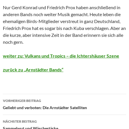
Nur Gerd Konrad und Friedrich Prox haben anschließend in
anderen Bands noch weiter Musik gemacht. Heute leben die
ehemaligen Birds-Mitglieder verstreut in ganz Deutschland,
Friedrich Prox hat es sogar bis nach Kuba verschlagen. Aber an
die kurze, aber intensive Zeit in der Band erinnern sie sich alle
noch gern.
weiter zu: Vulkans und Tropics – die Ichtershäuser Szene
zurück zu „Arnstädter Bands“
Beitragsnavigation
VORHERIGER BEITRAG
Geliebt und verboten: Die Arnstädter Satelliten
NÄCHSTER BEITRAG
Sammelwut und Wäschestärke