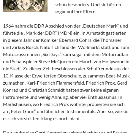
schon besonders. Und sie hörten
sogar auf ihre Eltern.
1964 nahm die DDR Abschied von der „Deutschen Mark“ und
führte die „Mark der DDR“ (MDN) ein. In Arnstadt gastierten
in diesem Jahr der Komiker Eberhard Cohrs, die Thomaner
und Zirkus Busch. Natürlich fand der Wollmarkt statt und zum
Motocrossrennen „Six Days“ kam sogar mit dem Motorradfan
und Schauspieler Steve McQueen ein Hauch von Hollywood in
die Stadt. Zu dieser Zeit beschlossen vier Schulfreunde aus der
10. Klasse der Erweiterten Oberschule, zusammen Beat-Musik
zu machen. Karl-Friedrich Flammersfeld, Friedrich Prox, Gerd
Konrad und Christian Schmidt hatten zwar keine eigenen
Instrumente und wenig Ahnung, aber viel Enthusiasmus. In
Marlishausen, wo Friedrich Prox wohnte, probierten sie sich
an „Peter Gunn“ und ähnlichen Instrumentals. Aber so, wie sie
es sich vorstellten, klang es noch nicht.
Da wandte sich Gerd Konrad an seinen Nachbarn und Freund