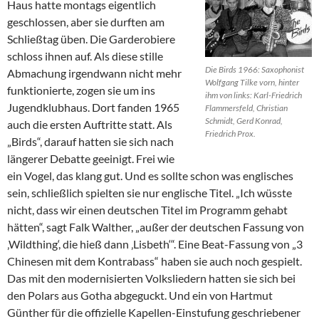
Haus hatte montags eigentlich
geschlossen, aber sie durften am
Schließtag üben. Die Garderobiere
schloss ihnen auf. Als diese stille
Die Birds 1966: Saxophonist
Abmachung irgendwann nicht mehr
Wolfgang Tilke vorn, hinter
funktionierte, zogen sie um ins
ihm von links: Karl-Friedrich
Jugendklubhaus. Dort fanden 1965
Flammersfeld, Christian
Schmidt, Gerd Konrad,
auch die ersten Auftritte statt. Als
Friedrich Prox.
„Birds“, darauf hatten sie sich nach
längerer Debatte geeinigt. Frei wie
ein Vogel, das klang gut. Und es sollte schon was englisches
sein, schließlich spielten sie nur englische Titel. „Ich wüsste
nicht, dass wir einen deutschen Titel im Programm gehabt
hätten“, sagt Falk Walther, „außer der deutschen Fassung von
‚Wildthing‘, die hieß dann ‚Lisbeth‘“. Eine Beat-Fassung von „3
Chinesen mit dem Kontrabass“ haben sie auch noch gespielt.
Das mit den modernisierten Volksliedern hatten sie sich bei
den Polars aus Gotha abgeguckt. Und ein von Hartmut
Günther für die offizielle Kapellen-Einstufung geschriebener