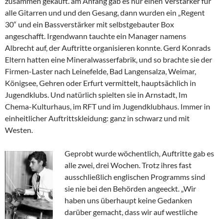
zusammen gekauft. am Anfang gab es nur einen Verstärker für
alle Gitarren und und den Gesang, dann wurden ein „Regent
30“ und ein Bassverstärker mit selbstgebauter Box
angeschafft. Irgendwann tauchte ein Manager namens
Albrecht auf, der Auftritte organisieren konnte. Gerd Konrads
Eltern hatten eine Mineralwasserfabrik, und so brachte sie der
Firmen-Laster nach Leinefelde, Bad Langensalza, Weimar,
Königsee, Gehren oder Erfurt vermittelt, hauptsächlich in
Jugendklubs. Und natürlich spielten sie in Arnstadt, Im
Chema-Kulturhaus, im RFT und im Jugendklubhaus. Immer in
einheitlicher Auftrittskleidung: ganz in schwarz und mit
Westen.
Geprobt wurde wöchentlich, Auftritte gab es
alle zwei, drei Wochen. Trotz ihres fast
ausschließlich englischen Programms sind
sie nie bei den Behörden angeeckt. „Wir
haben uns überhaupt keine Gedanken
darüber gemacht, dass wir auf westliche