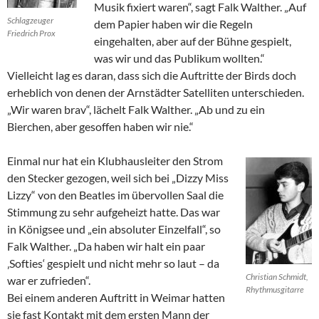
Musik fixiert waren“, sagt Falk Walther. „Auf
Schlagzeuger
dem Papier haben wir die Regeln
Friedrich Prox
eingehalten, aber auf der Bühne gespielt,
was wir und das Publikum wollten.“
Vielleicht lag es daran, dass sich die Auftritte der Birds doch
erheblich von denen der Arnstädter Satelliten unterschieden.
„Wir waren brav“, lächelt Falk Walther. „Ab und zu ein
Bierchen, aber gesoffen haben wir nie.“
Einmal nur hat ein Klubhausleiter den Strom
den Stecker gezogen, weil sich bei „Dizzy Miss
Lizzy“ von den Beatles im übervollen Saal die
Stimmung zu sehr aufgeheizt hatte. Das war
in Königsee und „ein absoluter Einzelfall“, so
Falk Walther. „Da haben wir halt ein paar
‚Softies‘ gespielt und nicht mehr so laut – da
Christian Schmidt,
war er zufrieden“.
Rhythmusgitarre
Bei einem anderen Auftritt in Weimar hatten
sie fast Kontakt mit dem ersten Mann der