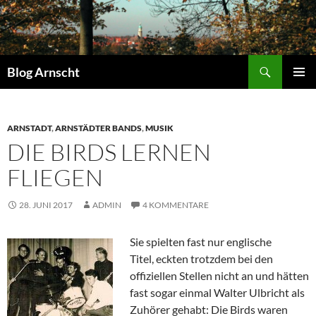
Zum
Inhalt
springen
Suchen
Blog Arnscht
PRIMÄR
MENÜ
ARNSTADT
,
ARNSTÄDTER BANDS
,
MUSIK
DIE BIRDS LERNEN
FLIEGEN
28. JUNI 2017
ADMIN
4 KOMMENTARE
Sie spielten fast nur englische
Titel, eckten trotzdem bei den
offiziellen Stellen nicht an und hätten
fast sogar einmal Walter Ulbricht als
Zuhörer gehabt: Die Birds waren