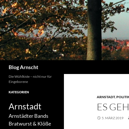
Zum
Inhalt
springen
Suchen
Blog Arnscht
Die Wühlkiste – nicht nur für
Eingeborene
KATEGORIEN
ARNSTADT
,
POLITI
ES GE
Arnstadt
Arnstädter Bands
5. MÄRZ 2019
Bratwurst & Klöße