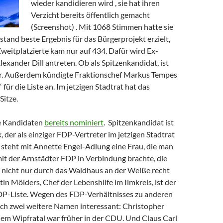
wieder kandidieren wird , sie hat ihren
Verzicht bereits öffentlich gemacht
(Screenshot) . Mit 1068 Stimmen hatte sie
tand beste Ergebnis für das Bürgerprojekt erzielt,
weitplatzierte kam nur auf 434. Dafür wird Ex-
exander Dill antreten. Ob als Spitzenkandidat, ist
er. Außerdem kündigte Fraktionschef Markus Tempes
für die Liste an. Im jetzigen Stadtrat hat das
Sitze.
e Kandidaten
bereits nominiert
. Spitzenkandidat ist
, der als einziger FDP-Vertreter im jetzigen Stadtrat
 2 steht mit Annette Engel-Adlung eine Frau, die man
mit der Arnstädter FDP in Verbindung brachte, die
t nicht nur durch das Waidhaus an der Weiße recht
tin Mölders, Chef der Lebenshilfe im Ilmkreis, ist der
FDP-Liste. Wegen des FDP-Verhältnisses zu anderen
och zwei weitere Namen interessant: Christopher
dem Wipfratal war früher in der CDU. Und Claus Carl