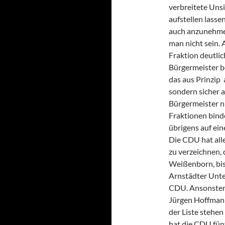
verbreitete Unsi
aufstellen lasse
auch anzunehmen
man nicht sein. 
Fraktion deutlic
Bürgermeister be
das aus Prinzip a
sondern sicher au
Bürgermeister nu
Fraktionen binde
übrigens auf ein
Die CDU hat all
zu verzeichnen,
Weißenborn, bis
Arnstädter Unter
CDU. Ansonsten 
Jürgen Hoffmann
der Liste stehe
hat die CDU fünf