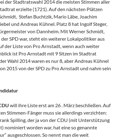
ei der Stadtratswahl 2014 die meisten Stimmen aller
adtrat erzielte (1721). Auf den nächsten Plätzen
Schmidt, Stefan Buchtzik, Mario Läbe, Joachim
riebel und Andreas Kühnel. Platz 8 hat Ingolf Steger,
bürgermeister von Dannheim. Mit Werner Schmidt,
n der SPD war, steht ein weiterer Lokalpolitiker aus
uf der Liste von Pro Arnstadt, wenn auch weiter
blick ist Pro Arnstadt mit 9 Sitzen im Stadtrat
 der Wahl 2014 waren es nur 8, aber Andreas Kühnel
hon 2015 von der SPD zu Pro Arnstadt und nahm sein
ndidatur
CDU
will ihre Liste erst am 26 . März beschließen. Auf
en Stimmen-Fänger muss sie allerdings verzichten:
ank Spilling, der ja von der CDU (mit Unterstützung
t) nominiert worden war, hat eine so genannte
ur“ ausgeschlossen. So nennt man die weit