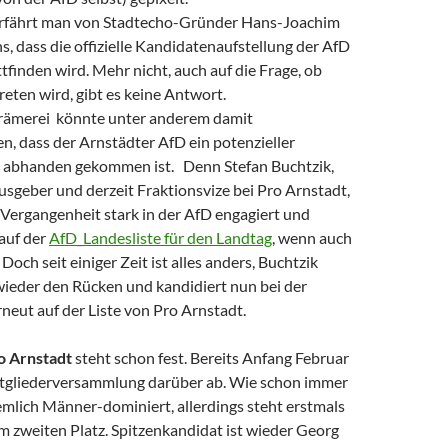
erfährt man von Stadtecho-Gründer Hans-Joachim
, dass die offizielle Kandidatenaufstellung der AfD
tfinden wird. Mehr nicht, auch auf die Frage, ob
reten wird, gibt es keine Antwort.
rämerei könnte unter anderem damit
 dass der Arnstädter AfD ein potenzieller
 abhanden gekommen ist. Denn Stefan Buchtzik,
sgeber und derzeit Fraktionsvize bei Pro Arnstadt,
r Vergangenheit stark in der AfD engagiert und
auf der
AfD_Landesliste für den Landtag
, wenn auch
 Doch seit einiger Zeit ist alles anders, Buchtzik
wieder den Rücken und kandidiert nun bei der
neut auf der Liste von Pro Arnstadt.
o Arnstadt
steht schon fest. Bereits Anfang Februar
tgliederversammlung darüber ab. Wie schon immer
ziemlich Männer-dominiert, allerdings steht erstmals
m zweiten Platz. Spitzenkandidat ist wieder Georg