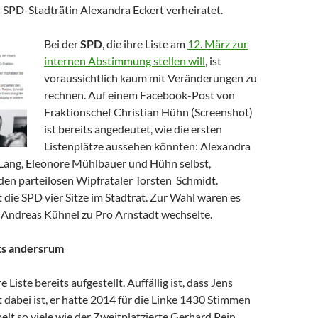
r SPD-Stadträtin Alexandra Eckert verheiratet.
Bei der
SPD
, die ihre Liste am
12. März zur
internen Abstimmung stellen will
, ist
voraussichtlich kaum mit Veränderungen zu
rechnen. Auf einem Facebook-Post von
Fraktionschef Christian Hühn (Screenshot)
ist bereits angedeutet, wie die ersten
Listenplätze aussehen könnten: Alexandra
 Lang, Eleonore Mühlbauer und Hühn selbst,
den parteilosen Wipfrataler Torsten Schmidt.
die SPD vier Sitze im Stadtrat. Zur Wahl waren es
r Andreas Kühnel zu Pro Arnstadt wechselte.
ts andersrum
re Liste bereits aufgestellt. Auffällig ist, dass Jens
dabei ist, er hatte 2014 für die Linke 1430 Stimmen
pelt so viele wie der Zweitplatzierte Gerhard Pein.