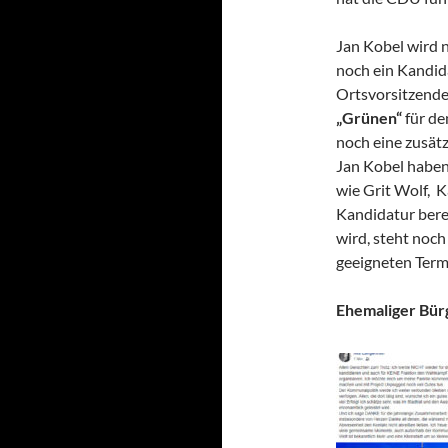
Jan Kobel wird 
noch ein Kandid
Ortsvorsitzende
„Grünen“
für de
noch eine zusätz
Jan Kobel haben
wie Grit Wolf, K
Kandidatur berei
wird, steht noch
geeigneten Term
Ehemaliger Bürg