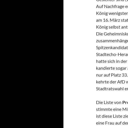
Auf Nachfrage 
König wenigstens
am 16. März stat
König selbst ant
Die Geheimnisk
zusammenhängen,
Spitzenkandidat
Stadtecho-Herau
hatte sich in de
kandierte sogar 
nur auf Platz 33.
kehrte der AfD 
Stadtratswahl er
Die Liste von
Pr
stimmte eine Mi
ist diese Liste 
eine Frau auf de