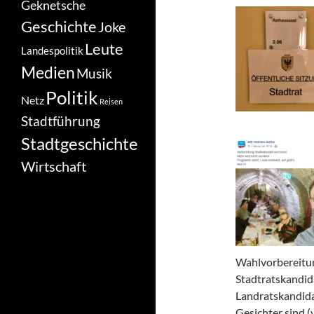
Geknetsche
Geschichte
Joke
Leute
Landespolitik
Medien
Musik
Politik
Netz
Reisen
Stadtführung
Stadtgeschichte
Wirtschaft
Wahlvorbereitun
Stadtratskandid
Landratskandidat
Gesichter sind (