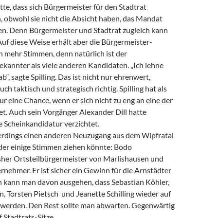
tte, dass sich Bürgermeister für den Stadtrat
n, obwohl sie nicht die Absicht haben, das Mandat
. Denn Bürgermeister und Stadtrat zugleich kann
Auf diese Weise erhält aber die Bürgermeister-
h mehr Stimmen, denn natürlich ist der
kannter als viele anderen Kandidaten. „Ich lehne
b“, sagte Spilling. Das ist nicht nur ehrenwert,
ch taktisch und strategisch richtig. Spilling hat als
r eine Chance, wenn er sich nicht zu eng an eine der
t. Auch sein Vorgänger Alexander Dill hatte
e Scheinkandidatur verzichtet.
erdings einen anderen Neuzugang aus dem Wipfratal
 der einige Stimmen ziehen könnte: Bodo
her Ortsteilbürgermeister von Marlishausen und
nehmer. Er ist sicher ein Gewinn für die Arnstädter
kann man davon ausgehen, dass Sebastian Köhler,
, Torsten Pietsch und Jeanette Schilling wieder auf
n werden. Den Rest sollte man abwarten. Gegenwärtig
 Stadtrats-Sitze.