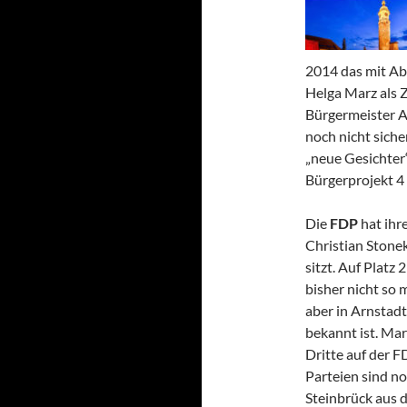
2014 das mit Abs
Helga Marz als Z
Bürgermeister Al
noch nicht sich
„neue Gesichter“ 
Bürgerprojekt 4 
Die
FDP
hat ihr
Christian Stonek
sitzt. Auf Platz
bisher nicht so 
aber in Arnstad
bekannt ist. Mar
Dritte auf der 
Parteien sind n
Steinbrück aus 