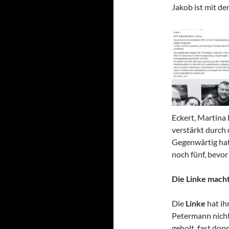
Jakob ist mit de
Eckert, Martina
verstärkt durch 
Gegenwärtig hat 
noch fünf, bevo
Die Linke mach
Die
Linke
hat ih
Petermann nicht 
geholt, fast dop