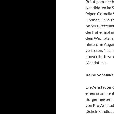
Bräutigam, der b
Kandidaten im St
folgen Cornelia 
Lindner, Silvio T
bisher Ortsteil
der früher mal i
dem Wipfratal a
hinten. Im Augen
vertreten. Nach
konvertierte sc
Mandat mit.
Keine Scheinka
Die Arnstädter
einen prominent
Bürgermeister Fr
von Pro Arnstad
„Scheinkandidat