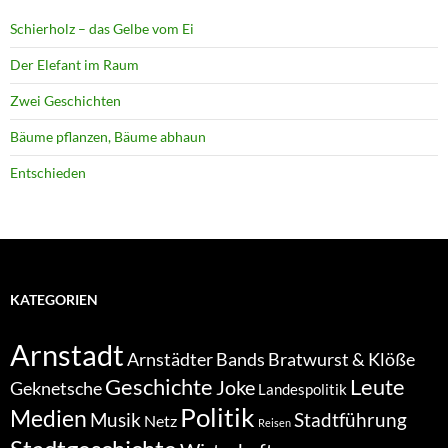
Schierholz – das Gelbe vom Ei
Der Elefant im Raum
Zwei Geschichten
Bäume pflanzen, Bäume abhaun
Entschieden
KATEGORIEN
Arnstadt
Bratwurst & Klöße
Arnstädter Bands
Geschichte
Leute
Joke
Geknetsche
Landespolitik
Politik
Medien
Musik
Stadtführung
Netz
Reisen