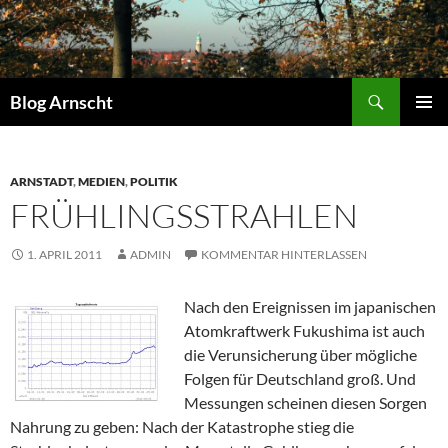
Zum
Inhalt
springen
Suchen
Blog Arnscht
PRIMÄR
MENÜ
ARNSTADT
,
MEDIEN
,
POLITIK
FRÜHLINGSSTRAHLEN
1. APRIL 2011
ADMIN
KOMMENTAR HINTERLASSEN
Nach den Ereignissen im japanischen
Atomkraftwerk Fukushima ist auch
die Verunsicherung über mögliche
Folgen für Deutschland groß. Und
Messungen scheinen diesen Sorgen
Nahrung zu geben: Nach der Katastrophe stieg die