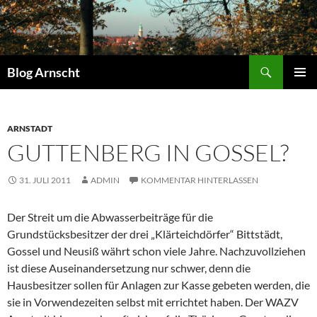
Zum
Inhalt
springen
Suchen
Blog Arnscht
PRIMÄR
MENÜ
ARNSTADT
GUTTENBERG IN GOSSEL?
31. JULI 2011
ADMIN
KOMMENTAR HINTERLASSEN
Der Streit um die Abwasserbeiträge für die
Grundstücksbesitzer der drei „Klärteichdörfer“ Bittstädt,
Gossel und Neusiß währt schon viele Jahre. Nachzuvollziehen
ist diese Auseinandersetzung nur schwer, denn die
Hausbesitzer sollen für Anlagen zur Kasse gebeten werden, die
sie in Vorwendezeiten selbst mit errichtet haben. Der WAZV