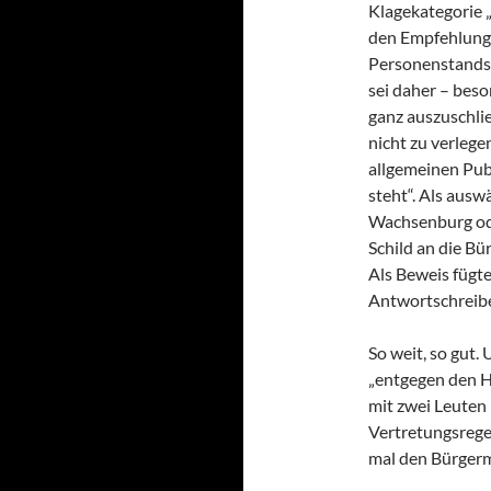
Klagekategorie „
den Empfehlunge
Personenstandsw
sei daher – beso
ganz auszuschl
nicht zu verlege
allgemeinen Pub
steht“. Als ausw
Wachsenburg ode
Schild an die B
Als Beweis fügte
Antwortschreibe
So weit, so gut. 
„entgegen den H
mit zwei Leuten 
Vertretungsrege
mal den Bürgerm