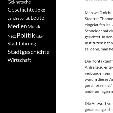
Geknetsche
Geschichte
Joke
Man weiß nicht, 
Leute
Landespolitik
Stadtrat Thomas 
eingelaufen ist
Medien
Musik
Schneider hat e
Politik
Netz
gerichtet, in de
Reisen
Institution hat 
Stadtführung
sei denn, man he
Stadtgeschichte
Wirtschaft
Die Kontaktaufn
Anfrage zu entn
verbunden sein. 
warum dieses A
geschlossen ist“
anderen Tagen n
Die Antwort von
gerade abgeschl