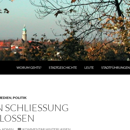
WORUM GEHTS?
STADTGESCHICHTE
LEUTE
STADTFÜHRUNGEN
EDIEN
,
POLITIK
SCHLIESSUNG G
OSSEN
ADMIN
KOMMENTAR HINTERLASSEN