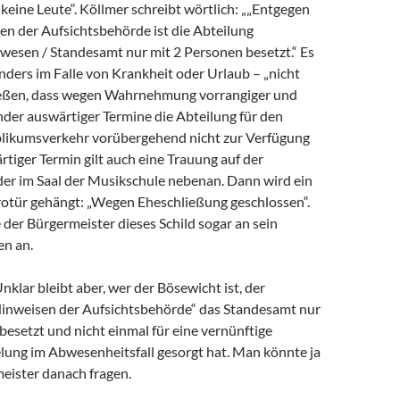
keine Leute“. Köllmer schreibt wörtlich: „„Entgegen
n der Aufsichtsbehörde ist die Abteilung
esen / Standesamt nur mit 2 Personen besetzt.“ Es
nders im Falle von Krankheit oder Urlaub – „nicht
ießen, dass wegen Wahrnehmung vorrangiger und
nder auswärtiger Termine die Abteilung für den
likumsverkehr vorübergehend nicht zur Verfügung
ärtiger Termin gilt auch eine Trauung auf der
r im Saal der Musikschule nebenan. Dann wird ein
ürotür gehängt: „Wegen Eheschließung geschlossen“.
 der Bürgermeister dieses Schild sogar an sein
n an.
Unklar bleibt aber, wer der Bösewicht ist, der
inweisen der Aufsichtsbehörde“ das Standesamt nur
besetzt und nicht einmal für eine vernünftige
lung im Abwesenheitsfall gesorgt hat. Man könnte ja
eister danach fragen.