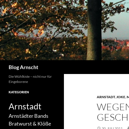
Zum
Inhalt
springen
Suchen
Blog Arnscht
Die Wühlkiste – nicht nur für
Eingeborene
KATEGORIEN
ARNSTADT
,
JOKE
,
M
WEGEN 
Arnstadt
ESCHL
Arnstädter Bands
Bratwurst & Klöße
30. JULI 2011