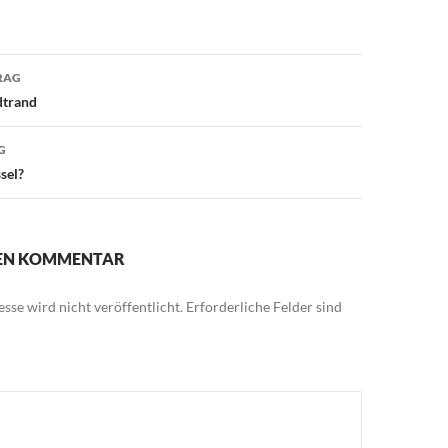
avigation
RAG
dtrand
G
sel?
NEN KOMMENTAR
sse wird nicht veröffentlicht.
Erforderliche Felder sind