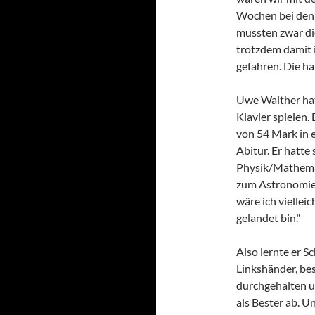
Wochen bei den W
mussten zwar di
trotzdem damit 
gefahren. Die ha
Uwe Walther hat
Klavier spielen.
von 54 Mark in 
Abitur. Er hatte
Physik/Mathemat
zum Astronomiest
wäre ich viellei
gelandet bin.“
Also lernte er S
Linkshänder, be
durchgehalten un
als Bester ab. U