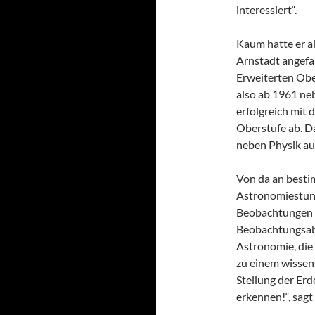
interessiert“.
Kaum hatte er a
Arnstadt angefan
Erweiterten Obe
also ab 1961 ne
erfolgreich mit 
Oberstufe ab. Da
neben Physik au
Von da an besti
Astronomiestund
Beobachtungen d
Beobachtungsabe
Astronomie, die
zu einem wissens
Stellung der Er
erkennen!“, sagt