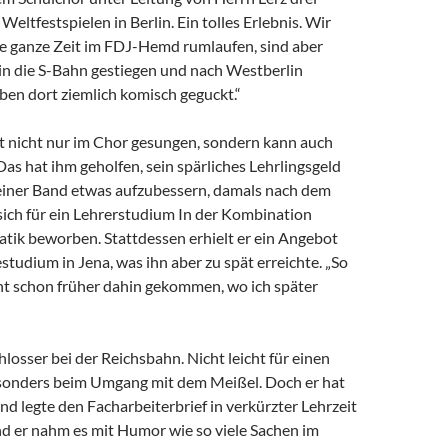
eltfestspielen in Berlin. Ein tolles Erlebnis. Wir
e ganze Zeit im FDJ-Hemd rumlaufen, sind aber
in die S-Bahn gestiegen und nach Westberlin
ben dort ziemlich komisch geguckt.“
 nicht nur im Chor gesungen, sondern kann auch
 Das hat ihm geholfen, sein spärliches Lehrlingsgeld
einer Band etwas aufzubessern, damals nach dem
 sich für ein Lehrerstudium In der Kombination
ik beworben. Stattdessen erhielt er ein Angebot
udium in Jena, was ihn aber zu spät erreichte. „So
cht schon früher dahin gekommen, wo ich später
chlosser bei der Reichsbahn. Nicht leicht für einen
sonders beim Umgang mit dem Meißel. Doch er hat
d legte den Facharbeiterbrief in verkürzter Lehrzeit
nd er nahm es mit Humor wie so viele Sachen im