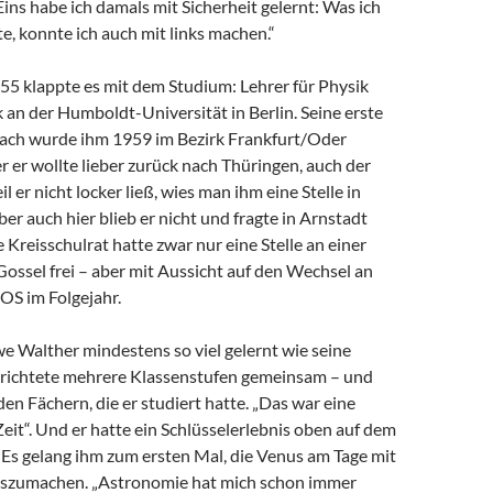
ins habe ich damals mit Sicherheit gelernt: Was ich
e, konnte ich auch mit links machen.“
55 klappte es mit dem Studium: Lehrer für Physik
an der Humboldt-Universität in Berlin. Seine erste
nach wurde ihm 1959 im Bezirk Frankfurt/Oder
 er wollte lieber zurück nach Thüringen, auch der
 er nicht locker ließ, wies man ihm eine Stelle in
ber auch hier blieb er nicht und fragte in Arnstadt
e Kreisschulrat hatte zwar nur eine Stelle an einer
ossel frei – aber mit Aussicht auf den Wechsel an
OS im Folgejahr.
e Walther mindestens so viel gelernt wie seine
errichtete mehrere Klassenstufen gemeinsam – und
 den Fächern, die er studiert hatte. „Das war eine
eit“. Und er hatte ein Schlüsselerlebnis oben auf dem
 Es gelang ihm zum ersten Mal, die Venus am Tage mit
szumachen. „Astronomie hat mich schon immer