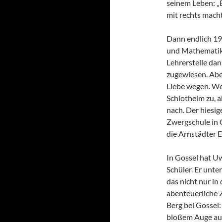
seinem Leben: „E
mit rechts macht
Dann endlich 19
und Mathematik 
Lehrerstelle da
zugewiesen. Aber
Liebe wegen. Weil
Schlotheim zu, a
nach. Der hiesig
Zwergschule in G
die Arnstädter E
In Gossel hat Uw
Schüler. Er unt
das nicht nur in
abenteuerliche Z
Berg bei Gossel:
bloßem Auge au