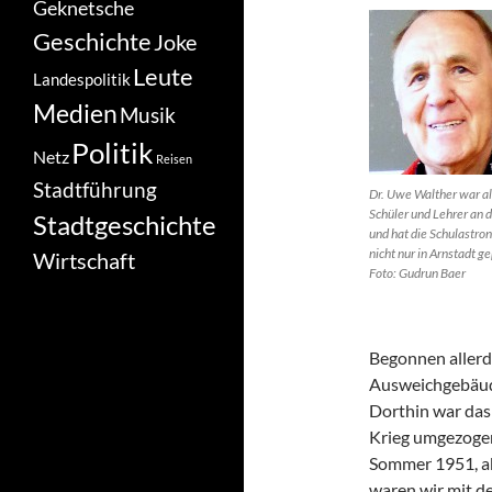
Geknetsche
Geschichte
Joke
Leute
Landespolitik
Medien
Musik
Politik
Netz
Reisen
Stadtführung
Dr. Uwe Walther war al
Schüler und Lehrer an 
Stadtgeschichte
und hat die Schulastro
nicht nur in Arnstadt ge
Wirtschaft
Foto: Gudrun Baer
Begonnen allerdi
Ausweichgebäude
Dorthin war da
Krieg umgezogen.
Sommer 1951, ab
waren wir mit d