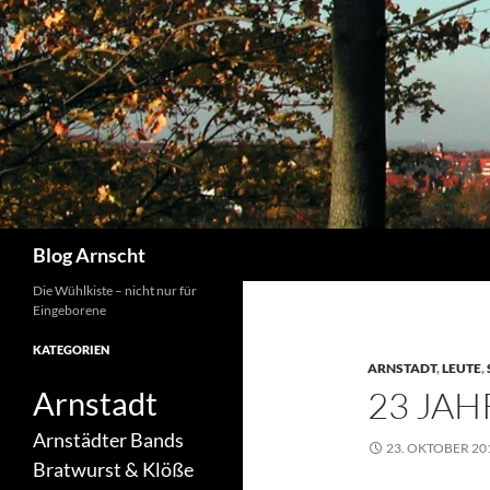
Zum
Inhalt
springen
Suchen
Blog Arnscht
Die Wühlkiste – nicht nur für
Eingeborene
KATEGORIEN
ARNSTADT
,
LEUTE
,
23 JAH
Arnstadt
Arnstädter Bands
23. OKTOBER 20
Bratwurst & Klöße