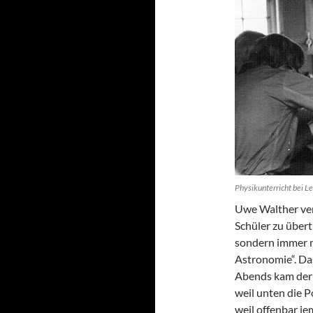
Physikunterricht bei L
Uwe Walther vers
Schüler zu übert
sondern immer m
Astronomie“. Da
Abends kam der 
weil unten die P
weil offenbar j