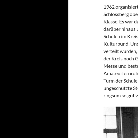
1962 organisier
Schlossberg obe
Klasse. Es war d
darüber hinaus u
Schulen im Krei
Kulturbund. Und
verteilt wurden,
der Kreis noch G
Messe und bestel
Amateurfernrohr
Turm der Schule 
ungeschützte Ste
ringsum so gut 