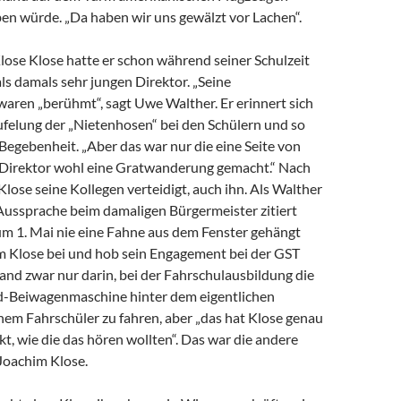
ben würde. „Da haben wir uns gewälzt vor Lachen“.
ose Klose hatte er schon während seiner Schulzeit
ls damals sehr jungen Direktor. „Seine
aren „berühmt“, sagt Uwe Walther. Er erinnert sich
ufelung der „Nietenhosen“ bei den Schülern und so
egebenheit. „Aber das war nur die eine Seite von
ls Direktor wohl eine Gratwanderung gemacht.“ Nach
lose seine Kollegen verteidigt, auch ihn. Als Walther
 Aussprache beim damaligen Bürgermeister zitiert
um 1. Mai nie eine Fahne aus dem Fenster gehängt
hm Klose bei und hob sein Engagement bei der GST
and zwar nur darin, bei der Fahrschulausbildung die
d-Beiwagenmaschine hinter dem eigentlichen
nem Fahrschüler zu fahren, aber „das hat Klose genau
, wie die das hören wollten“. Das war die andere
Joachim Klose.