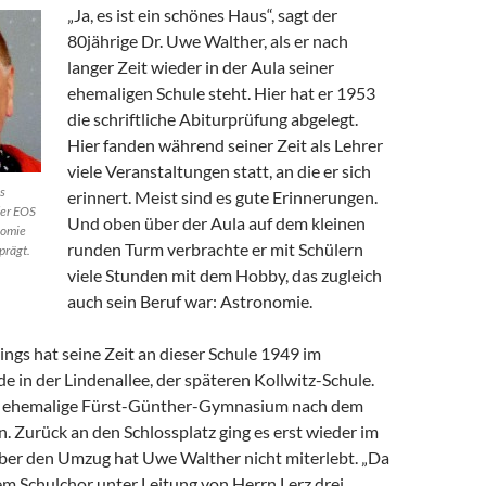
„Ja, es ist ein schönes Haus“, sagt der
80jährige Dr. Uwe Walther, als er nach
langer Zeit wieder in der Aula seiner
ehemaligen Schule steht. Hier hat er 1953
die schriftliche Abiturprüfung abgelegt.
Hier fanden während seiner Zeit als Lehrer
viele Veranstaltungen statt, an die er sich
s
erinnert. Meist sind es gute Erinnerungen.
der EOS
Und oben über der Aula auf dem kleinen
nomie
runden Turm verbrachte er mit Schülern
prägt.
viele Stunden mit dem Hobby, das zugleich
auch sein Beruf war: Astronomie.
ngs hat seine Zeit an dieser Schule 1949 im
 in der Lindenallee, der späteren Kollwitz-Schule.
s ehemalige Fürst-Günther-Gymnasium nach dem
 Zurück an den Schlossplatz ging es erst wieder im
er den Umzug hat Uwe Walther nicht miterlebt. „Da
em Schulchor unter Leitung von Herrn Lerz drei