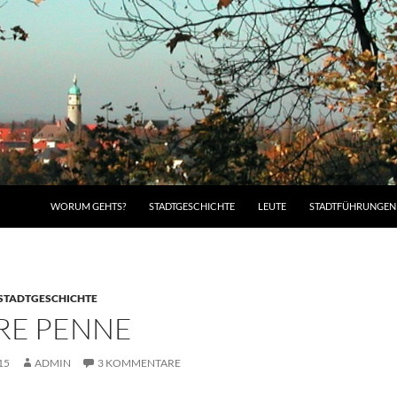
WORUM GEHTS?
STADTGESCHICHTE
LEUTE
STADTFÜHRUNGEN
STADTGESCHICHTE
RE PENNE
15
ADMIN
3 KOMMENTARE