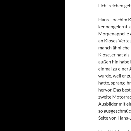
Lichtzeichen ge
Hans-Joachim Kl
kennengelernt, a
Morgenappelle w
an Kloses Verte
manch ähnliche B
Klose, er hat a
außen hin habe K
einmal zu einer
wurde, weil er z
hatte, sprang i
hervor. Das best
zweite Motorra
Ausbilder mit ei
so ausgeschmückt
Seite von Hans-