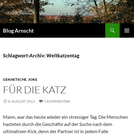
Zum
Inhalt
springen
Suchen
Blog Arnscht
PRIMÄR
MENÜ
Schlagwort-Archiv: Weltkatzentag
GEKNETSCHE
,
JOKE
FÜR DIE KATZ
8. AUGUST 2011
1 KOMMENTAR
Mann, war das heute wieder ein stressiger Tag. Die Menschen
hasteten durch die Geschäfte auf der Suche nach dem
ultimativen Kick, denn der Partner ist in jedem Falle