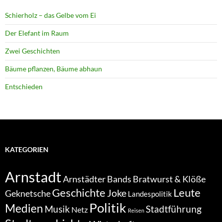
Schierholz – das Gelbe vom Ei
Der Elefant im Raum
Zwei Geschichten
Bäume pflanzen, Bäume abhaun
Entschieden
KATEGORIEN
Arnstadt
Bratwurst & Klöße
Arnstädter Bands
Geschichte
Leute
Joke
Geknetsche
Landespolitik
Politik
Medien
Musik
Stadtführung
Netz
Reisen