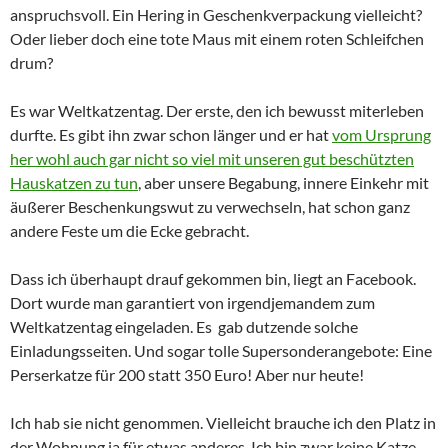
anspruchsvoll. Ein Hering in Geschenkverpackung vielleicht?
Oder lieber doch eine tote Maus mit einem roten Schleifchen
drum?
Es war Weltkatzentag. Der erste, den ich bewusst miterleben
durfte. Es gibt ihn zwar schon länger und er hat
vom Ursprung
her wohl auch gar nicht so viel mit unseren gut beschützten
Hauskatzen zu tun
, aber unsere Begabung, innere Einkehr mit
äußerer Beschenkungswut zu verwechseln, hat schon ganz
andere Feste um die Ecke gebracht.
Dass ich überhaupt drauf gekommen bin, liegt an Facebook.
Dort wurde man garantiert von irgendjemandem zum
Weltkatzentag eingeladen. Es gab dutzende solche
Einladungsseiten. Und sogar tolle Supersonderangebote: Eine
Perserkatze für 200 statt 350 Euro! Aber nur heute!
Ich hab sie nicht genommen. Vielleicht brauche ich den Platz in
der Wohnung ja für etwas anderes. Ich bin zwar keine Katze,