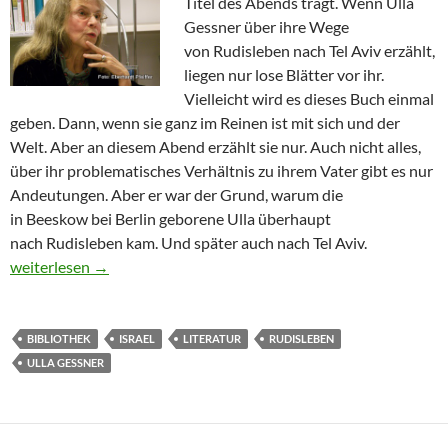
Titel des Abends trägt. Wenn Ulla
Gessner über ihre Wege
von Rudisleben nach Tel Aviv erzählt,
liegen nur lose Blätter vor ihr.
Vielleicht wird es dieses Buch einmal
geben. Dann, wenn sie ganz im Reinen ist mit sich und der
Welt. Aber an diesem Abend erzählt sie nur. Auch nicht alles,
über ihr problematisches Verhältnis zu ihrem Vater gibt es nur
Andeutungen. Aber er war der Grund, warum die
in Beeskow bei Berlin geborene Ulla überhaupt
nach Rudisleben kam. Und später auch nach Tel Aviv.
Wie ein Holzstück im Meer
weiterlesen
→
BIBLIOTHEK
ISRAEL
LITERATUR
RUDISLEBEN
ULLA GESSNER