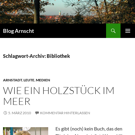
Zum
Inhalt
springen
Suchen
Blog Arnscht
PRIMÄR
MENÜ
Schlagwort-Archiv: Bibliothek
ARNSTADT
,
LEUTE
,
MEDIEN
WIE EIN HOLZSTÜCK IM
MEER
5. MÄRZ 2010
KOMMENTAR HINTERLASSEN
Es gibt (noch) kein Buch, das den