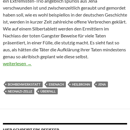
ein Extremisten-Trio angeblich spurlos aus Jena
verschwunden ist und zwischenzeitlich geraubt und gemordet
haben soll, wie es wohl beispiellos in der deutschen Geschichte
ist, werden in kurzer Zeit zahlreiche offene Verbrechen geklärt.
Wie auf einem Silbertablett werden den Ermittlern im
Nachlass der toten Gangster Beweise für viele Taten
präsentiert, in einer Fülle, die stutzig macht. Es sieht fast so
aus, als hätten die Täter die Aufklärung ihrer Taten mindestens
genau so akribisch geplant wie diese selbst.
Geruch von Inszenierung
weiterlesen
→
BOMBENWERKSTATT
EISENACH
HEILBRONN
JENA
NEONAZI-ZELLE
ÜBERFALL
HIER SCHREIBT EBS PFEIFFER