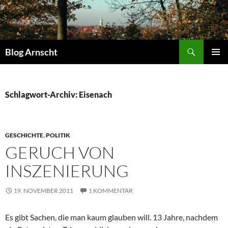
Zum
Inhalt
springen
Suchen
Blog Arnscht
PRIMÄR
MENÜ
Schlagwort-Archiv: Eisenach
GESCHICHTE
,
POLITIK
GERUCH VON
INSZENIERUNG
19. NOVEMBER 2011
1 KOMMENTAR
Es gibt Sachen, die man kaum glauben will. 13 Jahre, nachdem