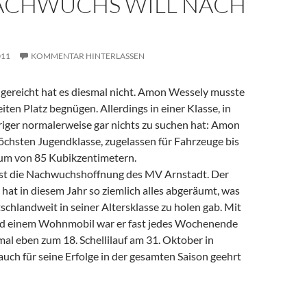
ACHWUCHS WILL NACH
011
KOMMENTAR HINTERLASSEN
gereicht hat es diesmal nicht. Amon Wessely musste
iten Platz begnügen. Allerdings in einer Klasse, in
riger normalerweise gar nichts zu suchen hat: Amon
höchsten Jugendklasse, zugelassen für Fahrzeuge bis
um von 85 Kubikzentimetern.
st die Nachwuchshoffnung des MV Arnstadt. Der
hat in diesem Jahr so ziemlich alles abgeräumt, was
tschlandweit in seiner Altersklasse zu holen gab. Mit
nd einem Wohnmobil war er fast jedes Wochenende
al eben zum 18. Schellilauf am 31. Oktober in
auch für seine Erfolge in der gesamten Saison geehrt
ill nach oben