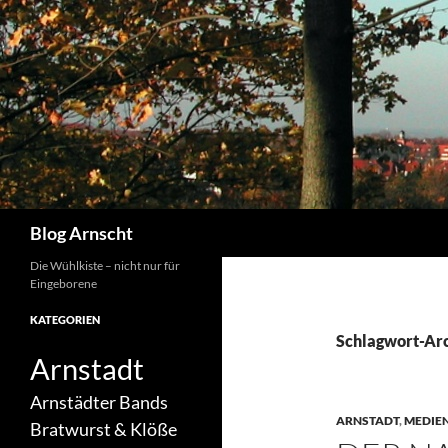
Zum
Inhalt
springen
Suchen
Blog Arnscht
Die Wühlkiste – nicht nur für
Eingeborene
KATEGORIEN
Schlagwort-Arch
Arnstadt
Arnstädter Bands
ARNSTADT
,
MEDIE
Bratwurst & Klöße