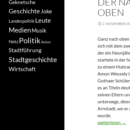
DER N
Geknetsche
OBEN
Geschichte
Joke
Leute
Landespolitik
2. NOVEMBER 2
Medien
Musik
Politik
Ganz nach oben 
Netz
Reisen
sich mit dem zwe
Stadtführung
der ein Neunjäh
Stadtgeschichte
startete in der 
zu einem Hubra
Wirtschaft
Amon Wessely i
Gothaer Schüler 
es an Titeln deu
seinen Eltern u
unterwegs, diesm
Arnstadt, wo er 
wurde.
Der Nachwuchs w
weiterlesen
→