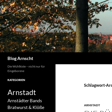
Zum
Inhalt
springen
Suchen
Blog Arnscht
Die Wühlkiste – nicht nur für
Eingeborene
KATEGORIEN
Schlagwort-Arc
Arnstadt
Arnstädter Bands
ARNSTADT
Bratwurst & Klöße