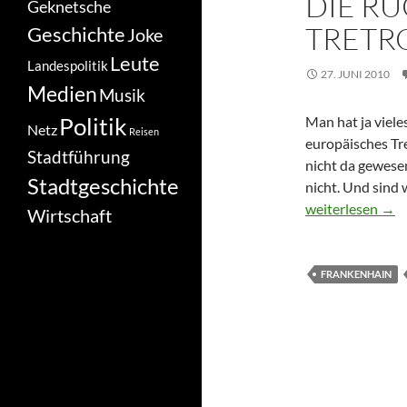
DIE R
Geknetsche
TRETR
Geschichte
Joke
Leute
Landespolitik
27. JUNI 2010
Medien
Musik
Politik
Man hat ja viele
Netz
Reisen
europäisches Tre
Stadtführung
nicht da gewesen
Stadtgeschichte
nicht. Und sind w
Die Rückkehr des
weiterlesen
→
Wirtschaft
FRANKENHAIN