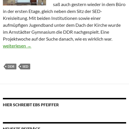
saß auch gestern wieder in dem Büro
in der ersten Etage, gleich neben dem Sitz der SED-
Kreisleitung. Mit beiden Institutionen sowie einer
aufmüpfigen Jugendband unter dem Dach der Kirche wurde
im Arnstädter Gymnasium die DDR nachgespielt. Eine
Projektwoche auf der Suche danach, wie es wirklich war.
Das DDR-Spiel
weiterlesen
→
DDR
SED
HIER SCHREIBT EBS PFEIFFER
NEUESTE BEITRÄGE