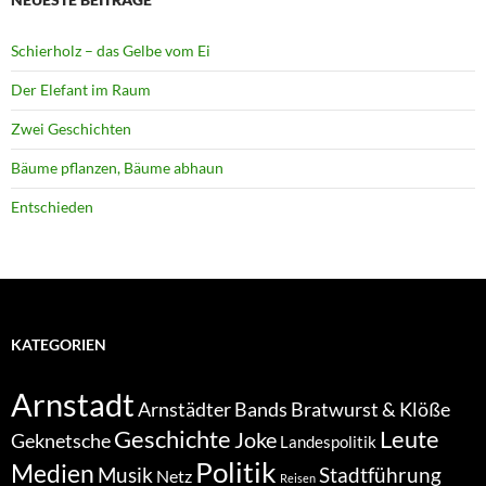
Schierholz – das Gelbe vom Ei
Der Elefant im Raum
Zwei Geschichten
Bäume pflanzen, Bäume abhaun
Entschieden
KATEGORIEN
Arnstadt
Bratwurst & Klöße
Arnstädter Bands
Geschichte
Leute
Joke
Geknetsche
Landespolitik
Politik
Medien
Musik
Stadtführung
Netz
Reisen