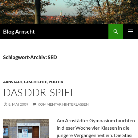
Zum
Inhalt
springen
Suchen
Blog Arnscht
PRIMÄR
MENÜ
Schlagwort-Archiv: SED
ARNSTADT
,
GESCHICHTE
,
POLITIK
DAS DDR-SPIEL
8. MAI 2009
KOMMENTAR HINTERLASSEN
Am Arnstädter Gymnasium tauchten
in dieser Woche vier Klassen in die
jüngere Vergangenheit ein. Die Stasi