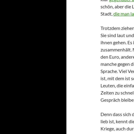
schön, aber die L
Stadt,
die man la
Trotzdem ziehen
Sie sind laut und
ihnen gehen. Es i
zusammenhält. M
den Euro, andere
manche gegen di
Sprache. Viel Ve
ist, mit dem ist
Leuten, die einf
Zeiten zu schnel
Gespräch bleibe
Denn dass sich d
lieb ist, kennt 
Kriege, auch dur