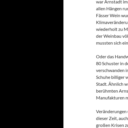
war Arnstadt im 
allen Hängen ru
Fässer Wein wurd
Klimaveränderun
wiederholt zu M
der Weinbau völl
mussten sich ei
Oder das Handwe
80 Schuster in d
verschwanden im
Schuhe billiger 
Stadt. Ähnlich w
berühmten Arnst
Manufakturen ma
Veränderungen u
dieser Zeit, auc
großen Krisen zu