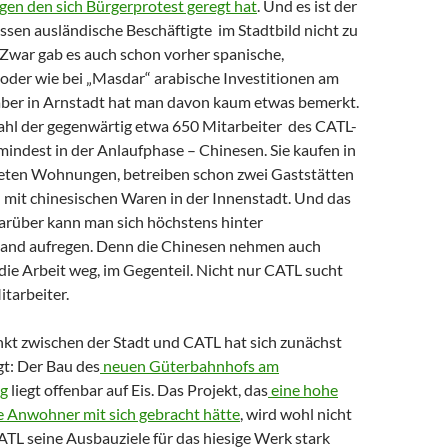
gen den sich Bürgerprotest geregt hat
. Und es ist der
essen ausländische Beschäftigte im Stadtbild nicht zu
 Zwar gab es auch schon vorher spanische,
 oder wie bei „Masdar“ arabische Investitionen am
 aber in Arnstadt hat man davon kaum etwas bemerkt.
hl der gegenwärtig etwa 650 Mitarbeiter des CATL-
indest in der Anlaufphase – Chinesen. Sie kaufen in
ieten Wohnungen, betreiben schon zwei Gaststätten
 mit chinesischen Waren in der Innenstadt. Und das
Darüber kann man sich höchstens hinter
and aufregen. Denn die Chinesen nehmen auch
ie Arbeit weg, im Gegenteil. Nicht nur CATL sucht
tarbeiter.
kt zwischen der Stadt und CATL hat sich zunächst
igt: Der Bau des
neuen Güterbahnhofs am
g
liegt offenbar auf Eis. Das Projekt, das
eine hohe
ie Anwohner mit sich gebracht hätte
, wird wohl nicht
 CATL seine Ausbauziele für das hiesige Werk stark