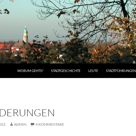
WORUM GEHTS?
STADTGESCHICHTE
LEUTE
STADTFÜHRUNGEN
NDERUNGEN
022
ADMIN
4 KOMMENTARE