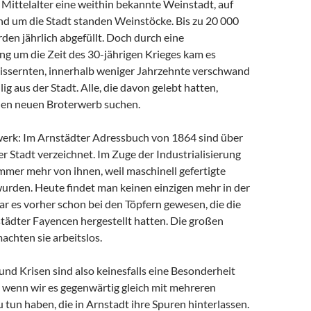
Mittelalter eine weithin bekannte Weinstadt, auf
nd um die Stadt standen Weinstöcke. Bis zu 20 000
en jährlich abgefüllt. Doch durch eine
g um die Zeit des 30-jährigen Krieges kam es
issernten, innerhalb weniger Jahrzehnte verschwand
ig aus der Stadt. Alle, die davon gelebt hatten,
nen neuen Broterwerb suchen.
rk: Im Arnstädter Adressbuch von 1864 sind über
er Stadt verzeichnet. Im Zuge der Industrialisierung
mer mehr von ihnen, weil maschinell gefertigte
wurden. Heute findet man keinen einzigen mehr in der
ar es vorher schon bei den Töpfern gewesen, die die
ädter Fayencen hergestellt hatten. Die großen
chten sie arbeitslos.
nd Krisen sind also keinesfalls eine Besonderheit
h wenn wir es gegenwärtig gleich mit mehreren
 tun haben, die in Arnstadt ihre Spuren hinterlassen.