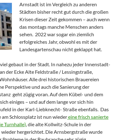
Arnstadt ist im Vergleich zu anderen
Städten bisher recht gut durch die großen
Krisen dieser Zeit gekommen – auch wenn
das montags manche Menschen anders
sehen. 2022 war sogar ein ziemlich
erfolgreiches Jahr, obwohl es mit der
Landesgartenschau nicht geklappt hat.
viel gebaut in der Stadt. In nahezu jeder Innenstadt-
an der Ecke Alte Feldstraße / Lessingstraße,
Wohnhäuser. Alle drei historischen Brauereien
ne Perspektive und auch die Sanierung der
tanz geht zügig voran. Auf dem Kübel- und dem
sich einiges – und auf dem lange vor sich hin
eld in der Karl-Liebknecht- Straße ebenfalls. Das
am Schlossplatz ist nun wieder
eine frisch sanierte
ie Turnhalle)
, die alte Kollwitz-Schule in der
d wieder hergerichtet. Die Arnsbergstraße wurde
er Probleme in der Baubranche sehr zügig