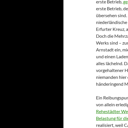
erste Betrieb,
ge
erste Betrieb, d
übersehen sind.
niederländische
Erfurter Kreuz,
Doch die Mehrza
Werks sind – zum
Arnstadt ein, m
und einen Laden
alles lächelnd. 
vorgehaltener H
niemanden hier d
händeringend Mi
Ein Reibungspun
von allein erled
Rehestädter We
Belastung für d
realisiert, weil