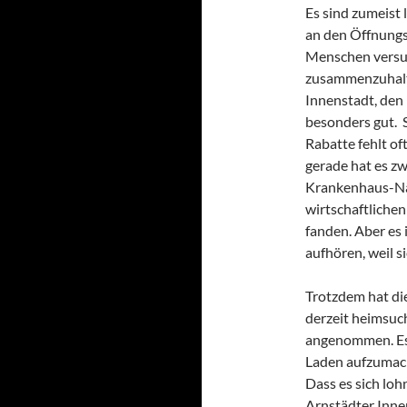
Es sind zumeist 
an den Öffnungs
Menschen versuc
zusammenzuhalte
Innenstadt, den 
besonders gut. S
Rabatte fehlt of
gerade hat es z
Krankenhaus-Näh
wirtschaftlichen
fanden. Aber es 
aufhören, weil s
Trotzdem hat die
derzeit heimsuc
angenommen. Es 
Laden aufzumach
Dass es sich loh
Arnstädter Inne