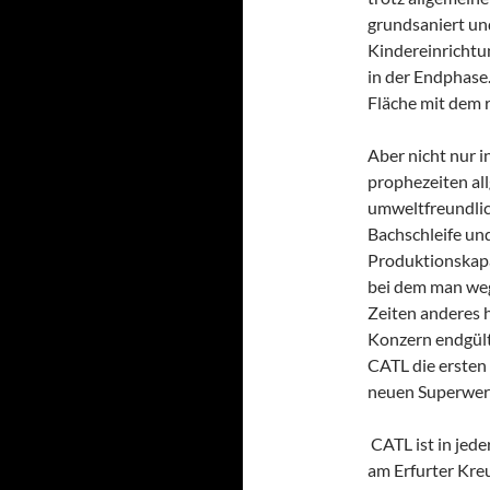
grundsaniert und
Kindereinrichtun
in der Endphase.
Fläche mit dem 
Aber nicht nur i
prophezeiten al
umweltfreundlic
Bachschleife und
Produktionskapa
bei dem man weg
Zeiten anderes h
Konzern endgül
CATL die ersten 
neuen Superwerk
CATL ist in jeder
am Erfurter Kreu