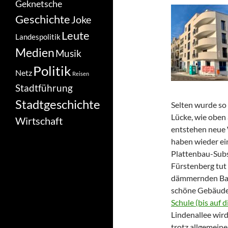
Geknetsche
Geschichte
Joke
Leute
Landespolitik
Medien
Musik
Politik
Netz
Reisen
Stadtführung
Stadtgeschichte
Selten wurde so 
Lücke, wie oben 
Wirtschaft
entstehen neue 
haben wieder ei
Plattenbau-Subs
Fürstenberg tut 
dämmernden Bauf
schöne Gebäude 
Schule (bis auf d
Lindenallee wir
trotz allgemein