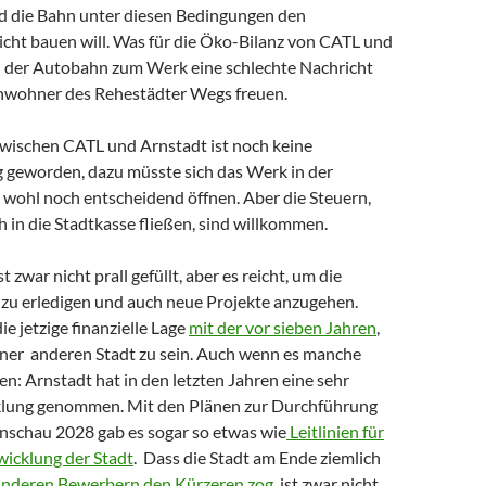
nd die Bahn unter diesen Bedingungen den
cht bauen will. Was für die Öko-Bilanz von CATL und
 der Autobahn zum Werk eine schlechte Nachricht
 Anwohner des Rehestädter Wegs freuen.
zwischen CATL und Arnstadt ist noch keine
 geworden, dazu müsste sich das Werk in der
ohl noch entscheidend öffnen. Aber die Steuern,
h in die Stadtkasse fließen, sind willkommen.
t zwar nicht prall gefüllt, aber es reicht, um die
 zu erledigen und auch neue Projekte anzugehen.
ie jetzige finanzielle Lage
mit der vor sieben Jahren
,
einer anderen Stadt zu sein. Auch wenn es manche
en: Arnstadt hat in den letzten Jahren eine sehr
klung genommen. Mit den Plänen zur Durchführung
nschau 2028 gab es sogar so etwas wie
Leitlinien für
wicklung der Stadt
. Dass die Stadt am Ende ziemlich
anderen Bewerbern den Kürzeren zog
, ist zwar nicht