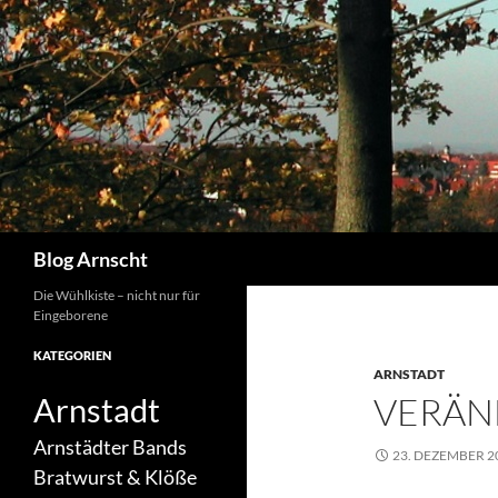
Zum
Inhalt
springen
Suchen
Blog Arnscht
Die Wühlkiste – nicht nur für
Eingeborene
KATEGORIEN
ARNSTADT
VERÄ
Arnstadt
Arnstädter Bands
23. DEZEMBER 2
Bratwurst & Klöße