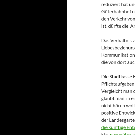
reduziert hat u
Güterbahnhof ni
den Verkehr von
ist, dürfte die
Das Verhältnis 
Liebesbeziehung
Kommunikation w
die von dort auc
Die Stadtkasse is
Pflichtaufgaben
Vergleicht man d
glaubt man, in 
nicht hören woll
positive Entwic
der Landesgarte
die künftige Ent
klar
gegenüber 