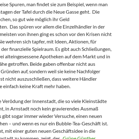
leise Spuren, man findet sie zum Beispiel, wenn man
tagen der Tafel durch die Neue Gasse geht. Die
hen, so gut wie möglich ihr Geld
n. Das spüren vor allem die Einzelhändler in der
meisten von ihnen ging es schon vor den Krisen nicht
ie wehren sich tapfer, mit Ideen, Aktionen, für
t der finanzielle Spielraum. Es gibt auch Schließungen,
wei alteingesessene Apotheken auf dem Markt und in
e getroffen. Beide gaben offenbar nicht aus
 Gründen auf, sondern weil sie keine Nachfolger
ist nicht auszuschließen, dass weitere Händler
ie einfach keine Kraft mehr haben.
 Verödung der Innenstadt, die so viele Kleinstädte
ht, in Arnstadt noch kein gravierendes Ausmaß
gibt sogar immer wieder Versuche, einen neuen
en – und wenn es nur ein Bubble-Tea-Geschäft ist.
nt, mit einer guten neuen Geschäftsidee in die
nstadt zu kommen, zeigt der „
Grüne Günther
„.