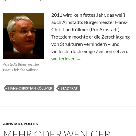
2011 wird kein fettes Jahr, das weiß
auch Arnstadts Bürgermeister Hans-
Christian Köllmer (Pro Arnstadt).
Trotzdem möchte er die Zerschlagung
von Strukturen verhindern – und
vielleicht doch einige Zeichen setzen.
Verwaltung des Mangels
weiterlesen
→
Arnstadts Bürgermeister
Hans-Christian Köllmer
HANS-CHRISTIAN KÖLLMER
STADTRAT
ARNSTADT
,
POLITIK
MEHR ODER WENIGER