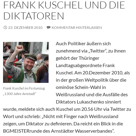
FRANK KUSCHEL UND DIE
DIKTATOREN
23. DEZEMBER 2010
KOMMENTAR HINTERLASSEN
Auch Politiker äußern sich
zunehmend via „Twitter“, zu ihnen
gehört der Thüringer
Landtagsabgeordnete Frank
Kuschel. Am 20.Dezember 2010, als
in der großen Weltpolitik über die
ominöse Schein-Wahl in
Frank Kuschel im Festumzug
„1300 Jahre Arnstadt“
Weißrussland und die Ausfälle des
Diktators Lukaschenko sinniert
wurde, meldete sich auch Kuschel um 20.56 Uhr via Twitter zu
Wort und schrieb: „Nicht mit Finger nach Weißrussland
zeigen, um Diktator zu definieren. Da reicht ein Blick in die
BGMEISTERrunde des Arnstädter Wasserverbandes“.