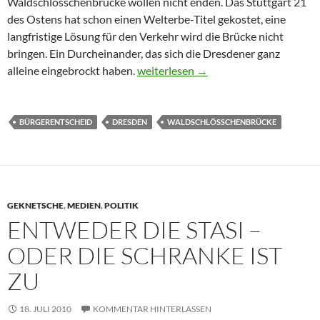
Waldschlösschenbrücke wollen nicht enden. Das Stuttgart 21
des Ostens hat schon einen Welterbe-Titel gekostet, eine
langfristige Lösung für den Verkehr wird die Brücke nicht
bringen. Ein Durcheinander, das sich die Dresdener ganz
Brücken schlagen
alleine eingebrockt haben.
weiterlesen
→
BÜRGERENTSCHEID
DRESDEN
WALDSCHLÖSSCHENBRÜCKE
GEKNETSCHE
,
MEDIEN
,
POLITIK
ENTWEDER DIE STASI –
ODER DIE SCHRANKE IST
ZU
18. JULI 2010
KOMMENTAR HINTERLASSEN