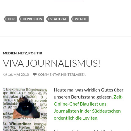
DDR
DEPRESSION
STADTRAT
WENDE
MEDIEN
,
NETZ
,
POLITIK
VIVA JOURNALISMUS!
16. MAI 2010
KOMMENTAR HINTERLASSEN
Heute mal was wirklich Gutes über
unseren Berufsstand gelesen.
Zeit-
Online-Chef Blau liest uns
Journalisten in der Süddeutschen
ordentlich die Leviten
.