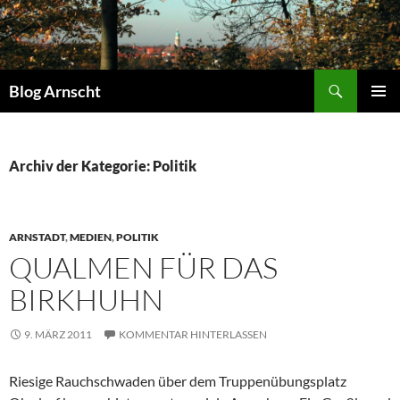
Zum
Inhalt
springen
Suchen
Blog Arnscht
PRIMÄR
MENÜ
Archiv der Kategorie: Politik
ARNSTADT
,
MEDIEN
,
POLITIK
QUALMEN FÜR DAS
BIRKHUHN
9. MÄRZ 2011
KOMMENTAR HINTERLASSEN
Riesige Rauchschwaden über dem Truppenübungsplatz