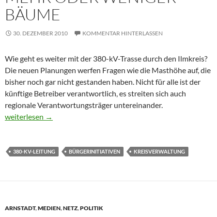
BÄUME
30. DEZEMBER 2010
KOMMENTAR HINTERLASSEN
Wie geht es weiter mit der 380-kV-Trasse durch den Ilmkreis?
Die neuen Planungen werfen Fragen wie die Masthöhe auf, die
bisher noch gar nicht gestanden haben. Nicht für alle ist der
künftige Betreiber verantwortlich, es streiten sich auch
regionale Verantwortungsträger untereinander.
Mehr oder weniger Bäume
weiterlesen
→
380-KV-LEITUNG
BÜRGERINITIATIVEN
KREISVERWALTUNG
ARNSTADT
,
MEDIEN
,
NETZ
,
POLITIK