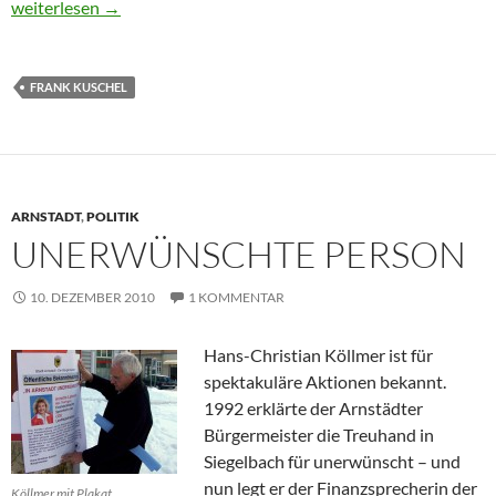
Frank Kuschel und die Diktatoren
weiterlesen
→
FRANK KUSCHEL
ARNSTADT
,
POLITIK
UNERWÜNSCHTE PERSON
10. DEZEMBER 2010
1 KOMMENTAR
Hans-Christian Köllmer ist für
spektakuläre Aktionen bekannt.
1992 erklärte der Arnstädter
Bürgermeister die Treuhand in
Siegelbach für unerwünscht – und
nun legt er der Finanzsprecherin der
Köllmer mit Plakat