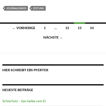
JOURNALISMUS
ZEITUNG
Beitragsnavigation
← VORHERIGE
1
…
12
13
14
NÄCHSTE →
HIER SCHREIBT EBS PFEIFFER
NEUESTE BEITRÄGE
Schierholz – das Gelbe vom Ei