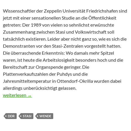
Wissenschaftler der Zeppelin Universität Friedrichshafen sind
jetzt mit einer sensationellen Studie an die Öffentlichkeit
getreten: Der 1989 von vielen so sehnlichst erwünschte
Zusammenhang zwischen Stasi und Volkswirtschaft soll
tatsächlich existieren. Leider aber nicht ganz so, wie es sich die
Demonstranten vor den Stasi-Zentralen vorgestellt hatten.
Die überraschende Erkenntnis: Wo damals mehr Spitzel
waren, ist heute die Arbeitslosigkeit besonders hoch und die
Bereitschaft zur Organspende geringer. Die
Plattenverkaufszahlen der Puhdys und die
Jahresmitteltemperatur in Ottendorf-Okrilla wurden dabei
allerdings unberücksichtigt gelassen.
Entweder die Stasi – oder die Schranke ist zu
weiterlesen
→
DDR
STASI
WENDE