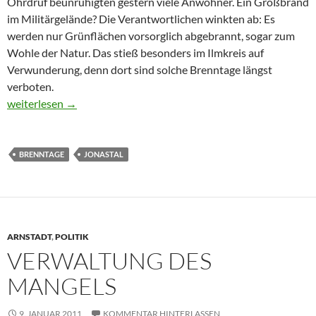
Ohrdruf beunruhigten gestern viele Anwohner. Ein Großbrand
im Militärgelände? Die Verantwortlichen winkten ab: Es
werden nur Grünflächen vorsorglich abgebrannt, sogar zum
Wohle der Natur. Das stieß besonders im Ilmkreis auf
Verwunderung, denn dort sind solche Brenntage längst
verboten.
Qualmen für das Birkhuhn
weiterlesen
→
BRENNTAGE
JONASTAL
ARNSTADT
,
POLITIK
VERWALTUNG DES
MANGELS
9. JANUAR 2011
KOMMENTAR HINTERLASSEN