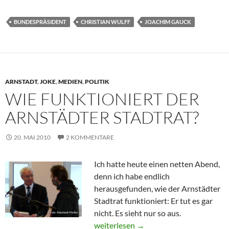
BUNDESPRÄSIDENT
CHRISTIAN WULFF
JOACHIM GAUCK
ARNSTADT
,
JOKE
,
MEDIEN
,
POLITIK
WIE FUNKTIONIERT DER
ARNSTÄDTER STADTRAT?
20. MAI 2010
2 KOMMENTARE
Ich hatte heute einen netten Abend,
denn ich habe endlich
herausgefunden, wie der Arnstädter
Stadtrat funktioniert: Er tut es gar
nicht. Es sieht nur so aus.
Wie funktioniert der Arnstädter Stadtr
weiterlesen
→