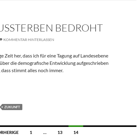
USSTERBEN BEDROHT
KOMMENTAR HINTERLASSEN
ige Zeit her, dass ich für eine Tagung auf Landesebene
 über die demografische Entwicklung aufgeschrieben
, dass stimmt alles noch immer.
 bedroht
ZUKUNFT
RHERIGE
1
…
13
14