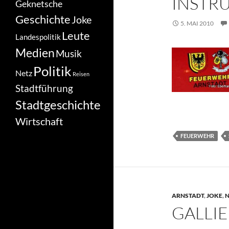
INSTR
Geknetsche
Geschichte
Joke
5. MAI 2010
Leute
Landespolitik
Medien
Musik
Politik
Netz
Reisen
Stadtführung
Stadtgeschichte
Wirtschaft
FEUERWEHR
ARNSTADT
,
JOKE
,
N
GALLIE