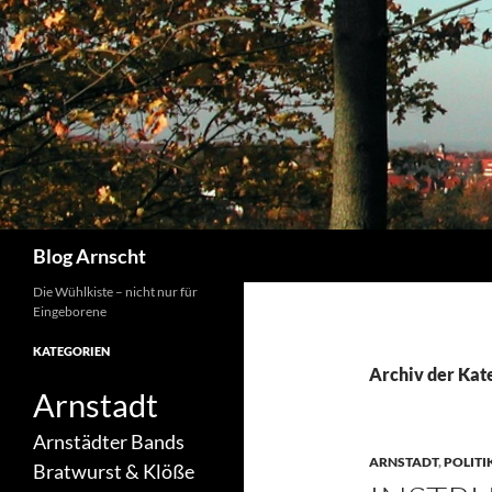
Zum
Inhalt
springen
Suchen
Blog Arnscht
Die Wühlkiste – nicht nur für
Eingeborene
KATEGORIEN
Archiv der Kate
Arnstadt
Arnstädter Bands
ARNSTADT
,
POLITI
Bratwurst & Klöße