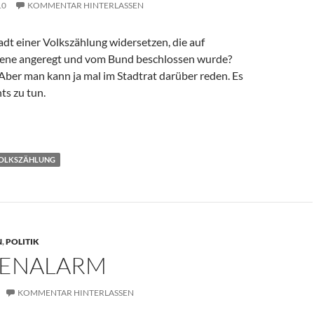
10
KOMMENTAR HINTERLASSEN
dt einer Volkszählung widersetzen, die auf
bene angeregt und vom Bund beschlossen wurde?
 Aber man kann ja mal im Stadtrat darüber reden. Es
hts zu tun.
era
OLKSZÄHLUNG
N
,
POLITIK
ENALARM
KOMMENTAR HINTERLASSEN